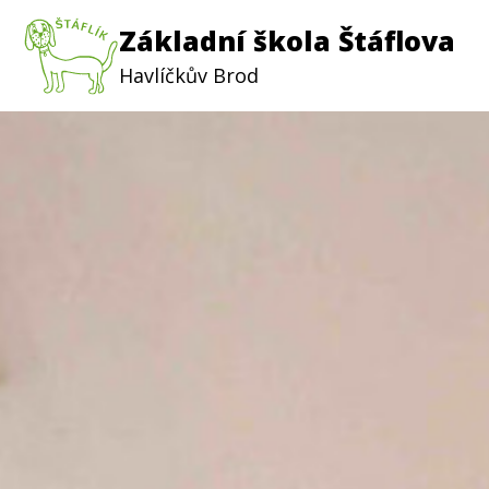
Základní škola Štáflova
Havlíčkův Brod