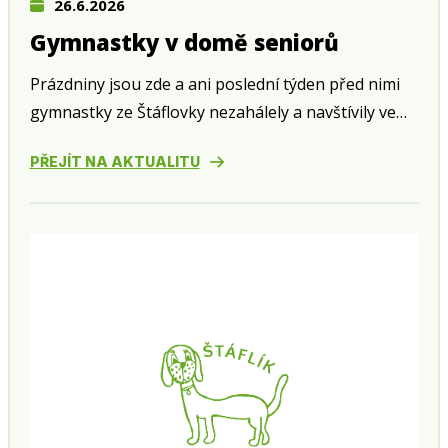
26.6.2026
Gymnastky v domě seniorů
Prázdniny jsou zde a ani poslední týden před nimi
gymnastky ze Štáflovky nezahálely a navštívily ve
středu 24. června zahradní slavnost v domě seniorů
PŘEJÍT NA AKTUALITU
v Husově ulici.