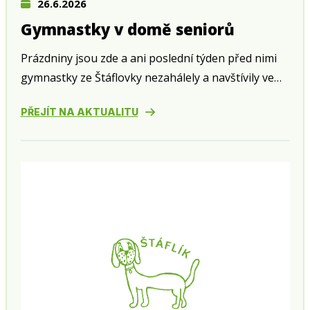
26.6.2026
Gymnastky v domě seniorů
Prázdniny jsou zde a ani poslední týden před nimi
gymnastky ze Štáflovky nezahálely a navštívily ve
středu 24. června zahradní slavnost v domě seniorů
PŘEJÍT NA AKTUALITU
v Husově ulici.