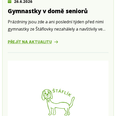
26.6.2026
Gymnastky v domě seniorů
Prázdniny jsou zde a ani poslední týden před nimi
gymnastky ze Štáflovky nezahálely a navštívily ve
středu 24. června zahradní slavnost v domě seniorů
PŘEJÍT NA AKTUALITU
v Husově ulici.