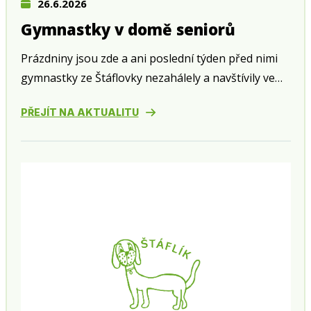
26.6.2026
Gymnastky v domě seniorů
Prázdniny jsou zde a ani poslední týden před nimi
gymnastky ze Štáflovky nezahálely a navštívily ve
středu 24. června zahradní slavnost v domě seniorů
PŘEJÍT NA AKTUALITU
v Husově ulici.