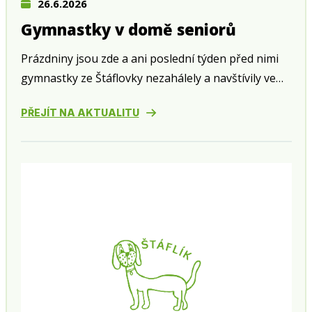
26.6.2026
Gymnastky v domě seniorů
Prázdniny jsou zde a ani poslední týden před nimi
gymnastky ze Štáflovky nezahálely a navštívily ve
středu 24. června zahradní slavnost v domě seniorů
PŘEJÍT NA AKTUALITU
v Husově ulici.