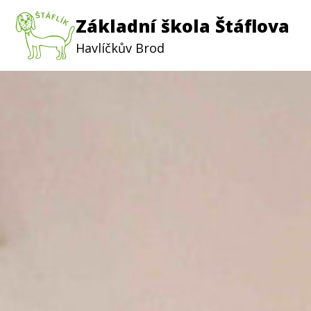
Základní škola Štáflova
Havlíčkův Brod