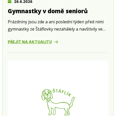
26.6.2026
Gymnastky v domě seniorů
Prázdniny jsou zde a ani poslední týden před nimi
gymnastky ze Štáflovky nezahálely a navštívily ve
středu 24. června zahradní slavnost v domě seniorů
PŘEJÍT NA AKTUALITU
v Husově ulici.