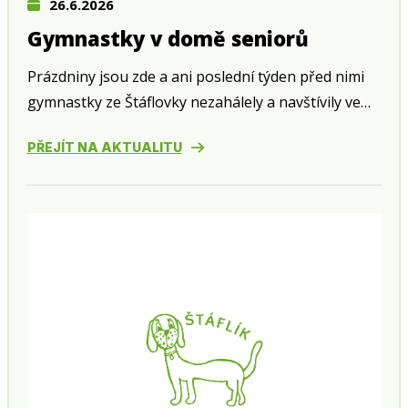
26.6.2026
Gymnastky v domě seniorů
Prázdniny jsou zde a ani poslední týden před nimi
gymnastky ze Štáflovky nezahálely a navštívily ve
středu 24. června zahradní slavnost v domě seniorů
PŘEJÍT NA AKTUALITU
v Husově ulici.