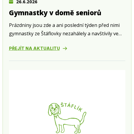
26.6.2026
Gymnastky v domě seniorů
Prázdniny jsou zde a ani poslední týden před nimi
gymnastky ze Štáflovky nezahálely a navštívily ve
středu 24. června zahradní slavnost v domě seniorů
PŘEJÍT NA AKTUALITU
v Husově ulici.