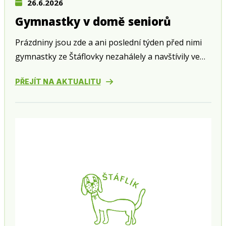
26.6.2026
Gymnastky v domě seniorů
Prázdniny jsou zde a ani poslední týden před nimi
gymnastky ze Štáflovky nezahálely a navštívily ve
středu 24. června zahradní slavnost v domě seniorů
PŘEJÍT NA AKTUALITU
v Husově ulici.