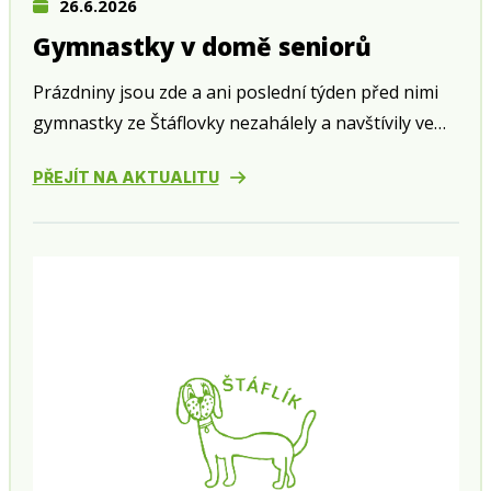
26.6.2026
Gymnastky v domě seniorů
Prázdniny jsou zde a ani poslední týden před nimi
gymnastky ze Štáflovky nezahálely a navštívily ve
středu 24. června zahradní slavnost v domě seniorů
PŘEJÍT NA AKTUALITU
v Husově ulici.