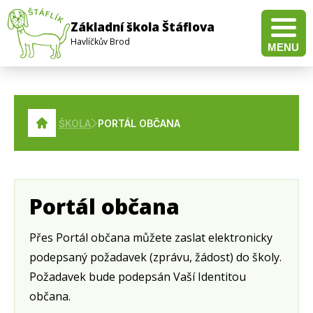
Základní škola Štáflova
Havlíčkův Brod
MENU
Pravidla pro hodnocení výsledků vzdělávání žáků a studentů
Doučování žáků škol – Realizace investice 3.2.3 Národního plánu obnovy
Veřejná zakázka na dodávku a instalaci multifunkční tlakové pánve pro školní jídelnu
Veřejná zakázka na dodávku a instalaci elektrického konvektomatu pro školní jídelnu
Veřejná zakázka pro dodávku technického vybavení pro distanční výuku
ŠKOLA
PORTÁL OBČANA
Portál občana
Přes Portál občana můžete zaslat elektronicky
podepsaný požadavek (zprávu, žádost) do školy.
Požadavek bude podepsán Vaší Identitou
občana.