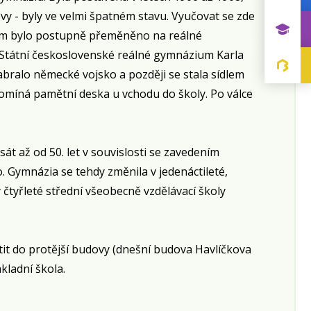
vy - byly ve velmi špatném stavu. Vyučovat se zde
ium bylo postupně přeměněno na reálné
Státní československé reálné gymnázium Karla
bralo německé vojsko a později se stala sídlem
omíná pamětní deska u vchodu do školy. Po válce
sát až od 50. let v souvislosti se zavedením
. Gymnázia se tehdy změnila v jedenáctileté,
y čtyřleté střední všeobecně vzdělávací školy
it do protější budovy (dnešní budova Havlíčkova
kladní škola.