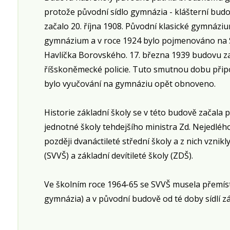
protože původní sídlo gymnázia - klášterní budo
začalo 20. října 1908. Původní klasické gymnáz
gymnázium a v roce 1924 bylo pojmenováno na 
Havlíčka Borovského. 17. března 1939 budovu za
říšskoněmecké policie. Tuto smutnou dobu přip
bylo vyučování na gymnáziu opět obnoveno.
Historie základní školy se v této budově začala p
jednotné školy tehdejšího ministra Zd. Nejedlého
později dvanáctileté střední školy a z nich vznikl
(SVVŠ) a základní devítileté školy (ZDŠ).
Ve školním roce 1964-65 se SVVŠ musela přemíst
gymnázia) a v původní budově od té doby sídlí zá