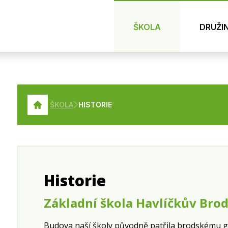
ŠKOLA
DRUŽI
ŠKOLA
HISTORIE
Historie
Základní škola Havlíčkův Brod
Budova naší školy původně patřila brodskému gy