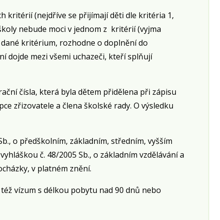
itérií (nejdříve se přijímají děti dle kritéria 1,
ka školy nebude moci v jednom z kritérií (vyjma
cí dané kritérium, rozhodne o doplnění do
í dojde mezi všemi uchazeči, kteří splňují
ční čísla, která byla dětem přidělena při zápisu
ce zřizovatele a člena školské rady. O výsledku
 Sb., o předškolním, základním, středním, vyšším
vyhláškou č. 48/2005 Sb., o základním vzdělávání a
ocházky, v platném znění.
e též vízum s délkou pobytu nad 90 dnů nebo