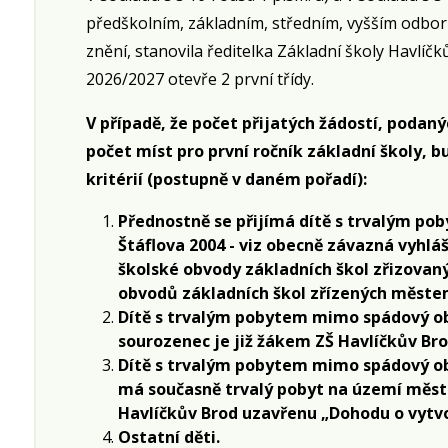
předškolním, základním, středním, vyšším odbor
znění, stanovila ředitelka Základní školy Havlíčk
2026/2027 otevře 2 první třídy.
V případě, že počet přijatých žádostí, podan
počet míst pro první ročník základní školy, b
kritérií (postupně v daném pořadí):
Přednostně se přijímá dítě s trvalým p
Štáflova 2004
- viz obecně závazná vyhlá
školské obvody základních škol zřizovan
obvodů základních škol zřízených městem
Dítě s trvalým pobytem mimo spádový obv
sourozenec je již žákem ZŠ Havlíčkův Bro
Dítě s trvalým pobytem mimo spádový obv
má současně trvalý pobyt na území města
Havlíčkův Brod uzavřenu „Dohodu o vytv
Ostatní děti.