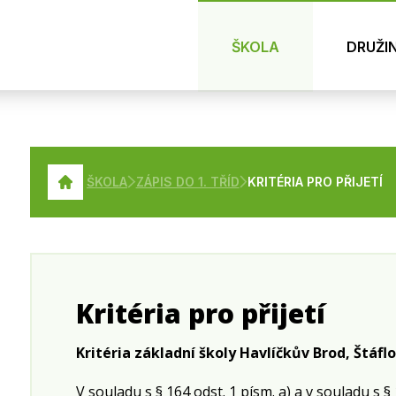
ŠKOLA
DRUŽI
ŠKOLA
ZÁPIS DO 1. TŘÍD
KRITÉRIA PRO PŘIJETÍ
Kritéria pro přijetí
Kritéria základní školy Havlíčkův Brod, Štáflo
V souladu s § 164 odst. 1 písm. a) a v souladu s §