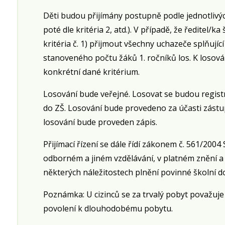
Děti budou přijímány postupně podle jednotlivých kr
poté dle kritéria 2, atd.). V případě, že ředitel/
kritéria č. 1) přijmout všechny uchazeče splňují
stanoveného počtu žáků 1. ročníků los. K losován
konkrétní dané kritérium.
Losování bude veřejné. Losovat se budou registra
do ZŠ. Losování bude provedeno za účasti zástup
losování bude proveden zápis.
Přijímací řízení se dále řídí zákonem č. 561/2004
odborném a jiném vzdělávání, v platném znění a 
některých náležitostech plnění povinné školní d
Poznámka: U cizinců se za trvalý pobyt považuj
povolení k dlouhodobému pobytu.