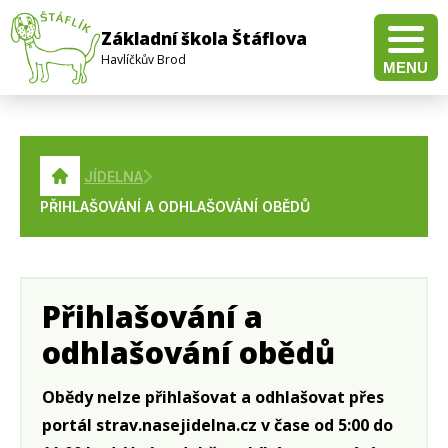
Základní škola Štáflova
Havlíčkův Brod
MENU
Pravidla pro hodnocení výsledků vzdělávání žáků a studentů
Doučování žáků škol – Realizace investice 3.2.3 Národního plánu obnovy
Veřejná zakázka na dodávku a instalaci multifunkční tlakové pánve pro školní jídelnu
Veřejná zakázka na dodávku a instalaci elektrického konvektomatu pro školní jídelnu
Veřejná zakázka pro dodávku technického vybavení pro distanční výuku
JÍDELNA
PŘIHLAŠOVÁNÍ A ODHLAŠOVÁNÍ OBĚDŮ
Přihlašování a
odhlašování obědů
Obědy nelze přihlašovat a odhlašovat přes
portál strav.nasejidelna.cz v čase od 5:00 do