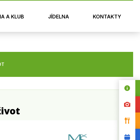
NA A KLUB
JÍDELNA
KONTAKTY
OT
život