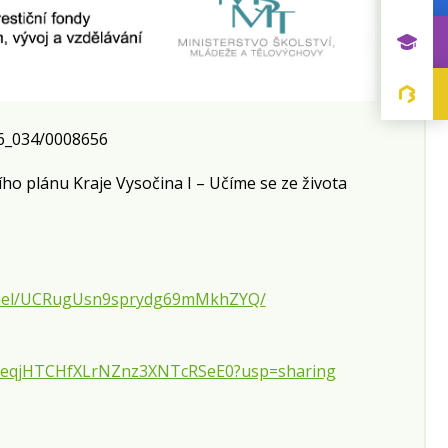
16_034/0008656
o plánu Kraje Vysočina I – Učíme se ze života
nnel/UCRugUsn9sprydg69mMkhZYQ/
QDlleqjHTCHfXLrNZnz3XNTcRSeE0?usp=sharing