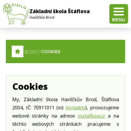
Základní škola Štáflova
Havlíčkův Brod
MENU
Pravidla pro hodnocení výsledků vzdělávání žáků a studentů
Doučování žáků škol – Realizace investice 3.2.3 Národního plánu obnovy
Veřejná zakázka na dodávku a instalaci multifunkční tlakové pánve pro školní jídelnu
Veřejná zakázka na dodávku a instalaci elektrického konvektomatu pro školní jídelnu
Veřejná zakázka pro dodávku technického vybavení pro distanční výuku
BLOKY
COOKIES
Cookies
My, Základní škola Havlíčkův Brod, Štáflova
2004, IČ: 70911011 (viz
kontakty
), provozujeme
webové stránky na adrese
zsstaflova.cz
a na
těchto webových stránkách pracujeme s