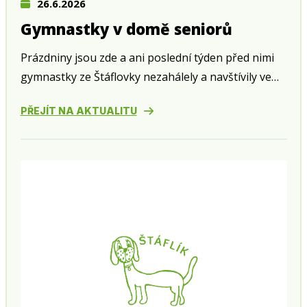
26.6.2026
Gymnastky v domě seniorů
Prázdniny jsou zde a ani poslední týden před nimi
gymnastky ze Štáflovky nezahálely a navštívily ve
středu 24. června zahradní slavnost v domě seniorů
PŘEJÍT NA AKTUALITU
v Husově ulici.