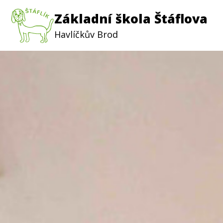
Základní škola Štáflova
Havlíčkův Brod