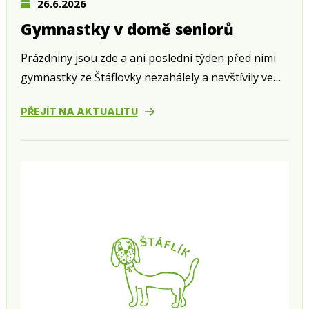
26.6.2026
Gymnastky v domě seniorů
Prázdniny jsou zde a ani poslední týden před nimi
gymnastky ze Štáflovky nezahálely a navštívily ve
středu 24. června zahradní slavnost v domě seniorů
PŘEJÍT NA AKTUALITU
v Husově ulici.