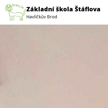
Základní škola Štáflova
Havlíčkův Brod