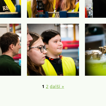
1
2
další »