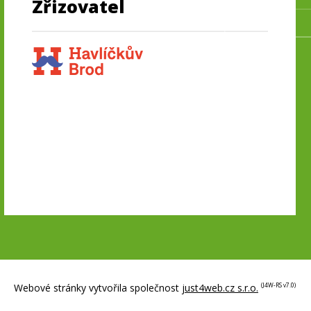
Zřizovatel
Webové stránky vytvořila společnost
just4web.cz s.r.o.
(J4W-RS v7.0)