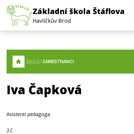
Základní škola Štáflova
Havlíčkův Brod
ŠKOLA
ZAMĚSTNANCI
Iva Čapková
Asistenti pedagoga
2.C