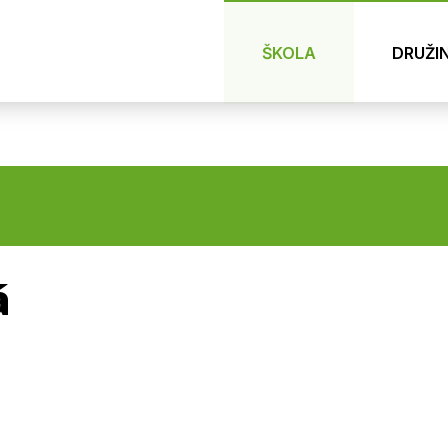
ŠKOLA
DRUŽI
á