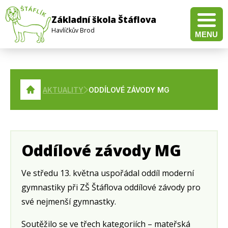
Základní škola Štáflova
Havlíčkův Brod
MENU
Pravidla pro hodnocení výsledků vzdělávání žáků a studentů
Doučování žáků škol – Realizace investice 3.2.3 Národního plánu obnovy
Veřejná zakázka na dodávku a instalaci multifunkční tlakové pánve pro školní jídelnu
Veřejná zakázka na dodávku a instalaci elektrického konvektomatu pro školní jídelnu
Veřejná zakázka pro dodávku technického vybavení pro distanční výuku
AKTUALITY
ODDÍLOVÉ ZÁVODY MG
Oddílové závody MG
Ve středu 13. května uspořádal oddíl moderní
gymnastiky při ZŠ Štáflova oddílové závody pro
své nejmenší gymnastky.
Soutěžilo se ve třech kategoriích – mateřská