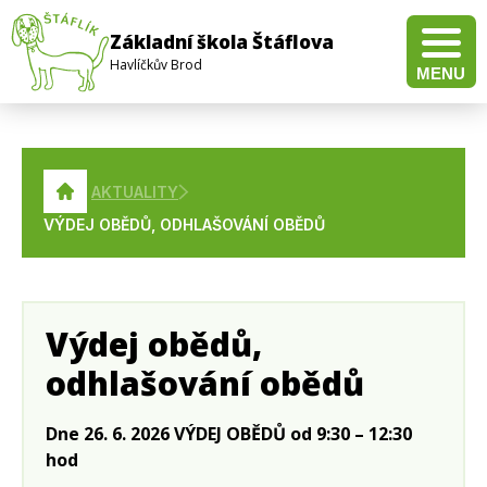
Základní škola Štáflova
Havlíčkův Brod
MENU
Pravidla pro hodnocení výsledků vzdělávání žáků a studentů
Doučování žáků škol – Realizace investice 3.2.3 Národního plánu obnovy
Veřejná zakázka na dodávku a instalaci multifunkční tlakové pánve pro školní jídelnu
Veřejná zakázka na dodávku a instalaci elektrického konvektomatu pro školní jídelnu
Veřejná zakázka pro dodávku technického vybavení pro distanční výuku
AKTUALITY
VÝDEJ OBĚDŮ, ODHLAŠOVÁNÍ OBĚDŮ
Výdej obědů,
odhlašování obědů
Dne 26. 6. 2026 VÝDEJ OBĚDŮ od 9:30 – 12:30
hod