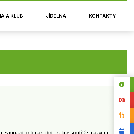
NA A KLUB
JÍDELNA
KONTAKTY
ých gymnázií, celonárodní on-line soutěž s názvem