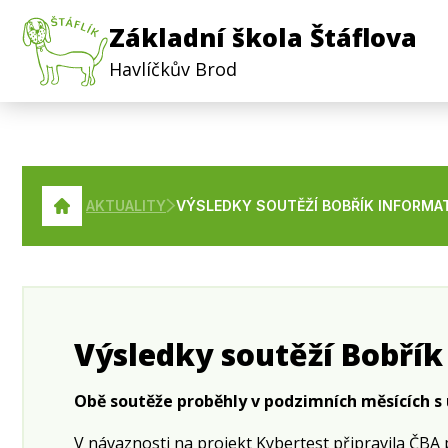
Základní škola Štáflova
Havlíčkův Brod
AKTUALITY
VÝSLEDKY SOUTĚŽÍ BOBŘÍK INFORMA
Výsledky soutěží Bobří
Obě soutěže proběhly v podzimních měsících s ú
V návaznosti na projekt Kybertest připravila ČBA p