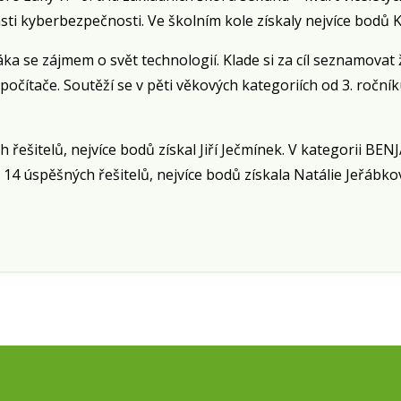
asti kyberbezpečnosti. Ve školním kole získaly nejvíce bodů 
ka se zájmem o svět technologií. Klade si za cíl seznamovat ž
 počítače. Soutěží se v pěti věkových kategoriích od 3. ročn
 řešitelů, nejvíce bodů získal Jiří Ječmínek. V kategorii BE
14 úspěšných řešitelů, nejvíce bodů získala Natálie Jeřábko