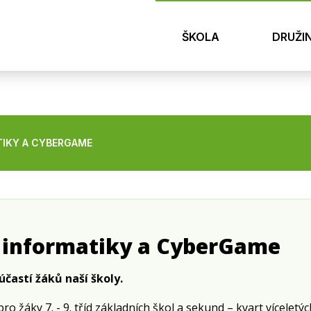
ŠKOLA
DRUŽI
TIKY A CYBERGAME
k informatiky a CyberGame
častí žáků naší školy.
ro žáky 7. - 9. tříd základních škol a sekund – kvart vícelet